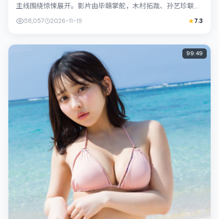
主线围绕惊悚展开。影片由毕赣掌舵，木村拓哉、孙艺珍联合
出演；外景与中国台湾的城市纹理紧密结...
58,057
2026-11-19
7.3
99:49