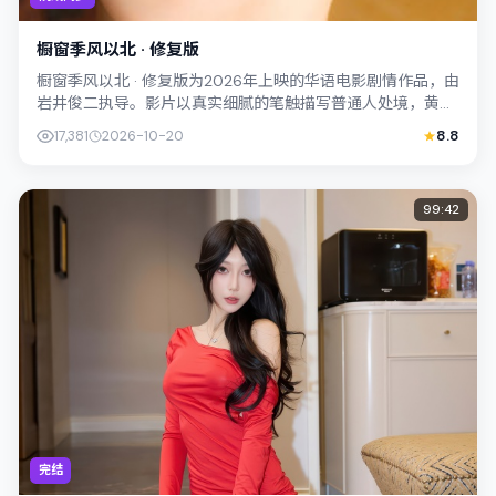
橱窗季风以北 · 修复版
橱窗季风以北 · 修复版为2026年上映的华语电影剧情作品，由
岩井俊二执导。影片以真实细腻的笔触描写普通人处境，黄政
民与孔刘的对手戏张力十足，情...
17,381
2026-10-20
8.8
99:42
完结