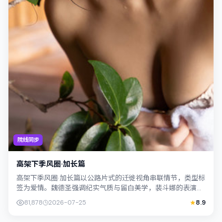
院线同步
高架下季风圈·加长篇
高架下季风圈·加长篇以公路片式的迁徙视角串联情节，类型标
签为爱情。魏德圣强调纪实气质与留白美学，裴斗娜的表演在
外冷内热之间切换；若你正在查找中国...
81,878
2026-07-25
8.9