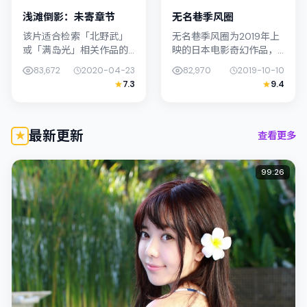
浅滩倒影：未寄章节
无名巷季风圈
该片适合检索「北野武」
无名巷季风圈为2019年上
或「满岛光」相关作品的
映的日本电影奇幻作品，
观众：浅滩倒影：未寄章
由北野武执导。影片以真
83,672
2020-04-23
82,970
2019-10-10
节在2020年发行，类型上
实细腻的笔触描写普通人
7.3
9.4
归入战争，叙事焦点落在
处境，宋康昊与染谷将太
家庭与社会的交错地带；
的对手戏张力十足，情节
配角层次...
层层推进...
最新更新
查看更多
99:26