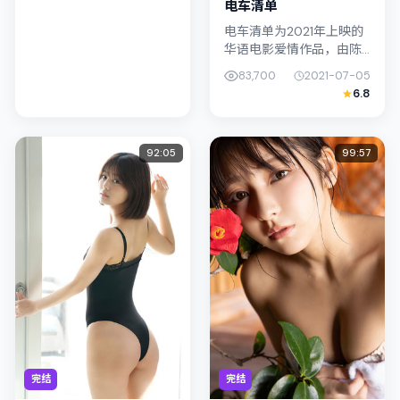
电车清单
电车清单为2021年上映的
华语电影爱情作品，由陈
哲艺执导。影片以真实细
83,700
2021-07-05
腻的笔触描写普通人处
6.8
境，宋康昊与松坂桃李的
对手戏张力十足，情节层
层推进，适...
92:05
99:57
完结
完结