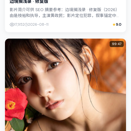
边境搁浅录 · 修复版
影片简介可供 SEO 摘要参考：边境搁浅录 · 修复版（2026）
由是枝裕和执导，主演黄政民；影片定位犯罪，叙事锚定中国
台湾的社会议题与个体命运...
17,952
2026-08-11
9.0
99:47