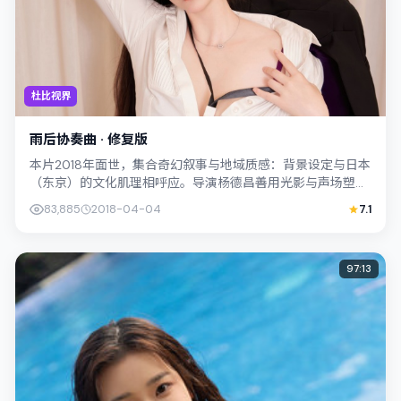
杜比视界
雨后协奏曲 · 修复版
本片2018年面世，集合奇幻叙事与地域质感：背景设定与日本
（东京）的文化肌理相呼应。导演杨德昌善用光影与声场塑造
孤独感，杨紫琼饰演角色的抉择牵动...
83,885
2018-04-04
7.1
97:13