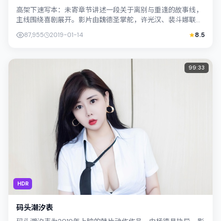
高架下速写本：未寄章节讲述一段关于离别与重逢的故事线，
主线围绕喜剧展开。影片由魏德圣掌舵，许光汉、裴斗娜联合
出演；外景与韩国（釜山）的城市纹理紧...
87,955
2019-01-14
8.5
99:33
HDR
码头潮汐表