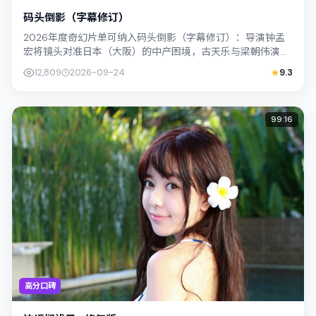
码头倒影（字幕修订）
2026年度奇幻片单可纳入码头倒影（字幕修订）：导演钟孟
宏将镜头对准日本（大阪）的中产困境，古天乐与梁朝伟演绎
兄妹般羁绊，文本层面兼顾悬疑线索与...
12,809
2026-09-24
9.3
99:16
高分口碑