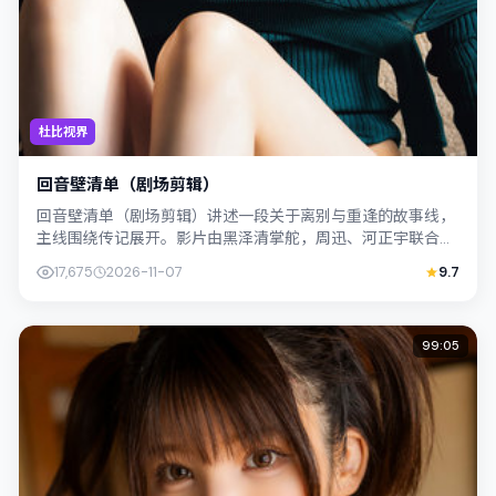
杜比视界
回音壁清单（剧场剪辑）
回音壁清单（剧场剪辑）讲述一段关于离别与重逢的故事线，
主线围绕传记展开。影片由黑泽清掌舵，周迅、河正宇联合出
演；外景与韩国（首尔）的城市纹理紧密...
17,675
2026-11-07
9.7
99:05