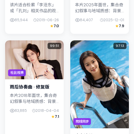
该片适合检索「李沧东」
本片2025年面世，集合奇
或「孔刘」相关作品的观
幻叙事与地域质感：背景
众：高架下倒影（剧场剪
设定与韩国（釜山）的文
85,944
2019-06-26
84,407
2025-12-01
辑）在2019年发行，类型
化肌理相呼应。导演钟孟
7.0
7.9
上归入悬疑，叙事焦点落
宏善用光影与声场塑造孤
在家庭与社会的交错地
独感，孔刘饰演角色的抉
带；配角层...
择牵动观...
99:51
97:13
杜比视界
雨后协奏曲 · 修复版
本片2018年面世，集合奇
幻叙事与地域质感：背景
设定与日本（东京）的文
83,885
2018-04-04
化肌理相呼应。导演杨德
7.1
昌善用光影与声场塑造孤
院线同步
独感，杨紫琼饰演角色的
抉择牵动...