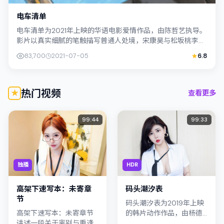
电车清单
电车清单为2021年上映的华语电影爱情作品，由陈哲艺执导。
影片以真实细腻的笔触描写普通人处境，宋康昊与松坂桃李的
对手戏张力十足，情节层层推进，适...
83,700
2021-07-05
6.8
热门视频
查看更多
99:44
99:33
独播
HDR
高架下速写本：未寄章
码头潮汐表
节
码头潮汐表为2019年上映
高架下速写本：未寄章节
的韩片动作作品，由杨德
讲述一段关于离别与重逢
昌执导。影片以真实细腻