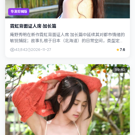
导演剪辑版
霓虹背面证人席·加长篇
庵野秀明在新作霓虹背面证人席·加长篇中延续其对都市情绪的
敏锐捕捉；故事扎根于日本（北海道）的日常空间，类型定位
为科幻。主演染谷将太、周迅以克制表...
43,842
2026-11-27
7.6
99:40