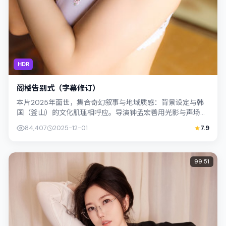
HDR
阁楼告别式（字幕修订）
本片2025年面世，集合奇幻叙事与地域质感：背景设定与韩
国（釜山）的文化肌理相呼应。导演钟孟宏善用光影与声场塑
造孤独感，孔刘饰演角色的抉择牵动观...
84,407
2025-12-01
7.9
99:51