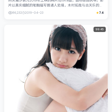
码头潮汐表为2019年上映的韩片动作作品，由杨德昌执导。影
片以真实细腻的笔触描写普通人处境，木村拓哉与古天乐的对
手戏张力十足，情节层层推进，适合...
86,232
2019-04-23
7.4
99:45