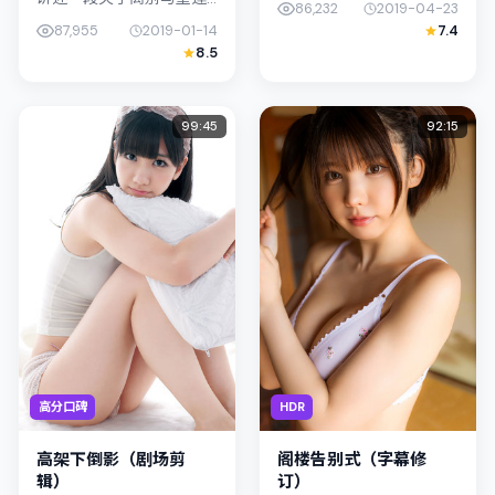
86,232
2019-04-23
的故事线，主线围绕喜剧
的笔触描写普通人处境，
87,955
2019-01-14
7.4
展开。影片由魏德圣掌
木村拓哉与古天乐的对手
8.5
舵，许光汉、裴斗娜联合
戏张力十足，情节层层推
出演；外景与韩国（釜
进，适合...
山）的城市纹理紧...
99:45
92:15
高分口碑
HDR
高架下倒影（剧场剪
阁楼告别式（字幕修
辑）
订）